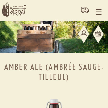
au
au
contenu
pied
principal
de
page
AMBER ALE (AMBRÉE SAUGE-
TILLEUL)